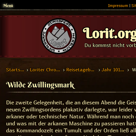
Menü
Impressum
|
Si
Lorit.or
Du kommst nicht vorb
Startseite
›
Loriter Chroniken
›
Reisetagebücher
›
Jahr 1019 DF
› Wi
Wilde Zwillingsmark
Die zweite Gelegenheit, die an diesem Abend die Gei
neuen Zwillingsordens plakativ darlegte, war leider
arkaner oder technischer Natur. Während man noch 
und was mit der arkanen Maschine zu passieren ha
das Kommandozelt ein Tumult und der Orden ließ all