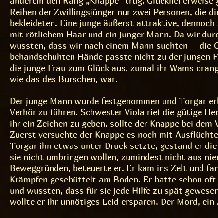
anderem den Rang „Knappe“ trug. Glücklicherweise g
Reihen der Zwillingsjünger nur zwei Personen, die d
bekleideten. Eine junge äußerst attraktive, dennoch 
mit rötlichem Haar und ein junger Mann. Da wir dur
wussten, dass wir nach einem Mann suchten – die G
behandschuhten Hände passte nicht zu der jungen F
die junge Frau zum Glück aus, zumal ihr Wams orang
wie das des Burschen, war.
Der junge Mann wurde festgenommen und Torgar erb
Verhör zu führen. Schwester Viola rief die gütige Her
ihr ein Zeichen zu geben, sollte der Knappe bei dem 
Zuerst versuchte der Knappe es noch mit Ausflüchte
Torgar ihn etwas unter Druck setzte, gestand er die
sie nicht umbringen wollen, zumindest nicht aus nie
Beweggründen, beteuerte er. Er kam ins Zelt und fa
Krämpfen geschüttelt am Boden. Er hatte schon oft 
und wussten, dass für sie jede Hilfe zu spät gewese
wollte er ihr unnötiges Leid ersparen. Der Mord, ein