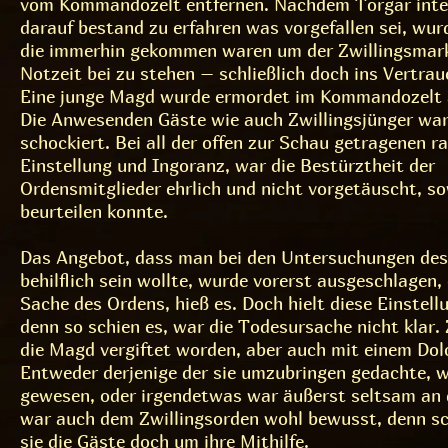
vom Kommandozelt entfernen. Nachdem Torgar inte
darauf bestand zu erfahren was vorgefallen sei, wur
die immerhin gekommen waren um der Zwillingsmark 
Notzeit bei zu stehen – schließlich doch ins Vertra
Eine junge Magd wurde ermordet im Kommandozelt 
Die Anwesenden Gäste wie auch Zwillingsjünger war
schockiert. Bei all der offen zur Schau getragenen r
Einstellung und Ingoranz, war die Bestürztheit der
Ordensmitglieder ehrlich und nicht vorgetäuscht, so
beurteilen konnte.
Das Angebot, dass man bei den Untersuchungen de
behilflich sein wollte, wurde vorerst ausgeschlagen, 
Sache des Ordens, hieß es. Doch hielt diese Einstell
denn so schien es, war die Todesursache nicht klar.
die Magd vergiftet worden, aber auch mit einem Dol
Entweder derjenige der sie umzubringen gedachte, 
gewesen, oder irgendetwas war äußerst seltsam an 
war auch dem Zwillingsorden wohl bewusst, denn sc
sie die Gäste doch um ihre Mithilfe.