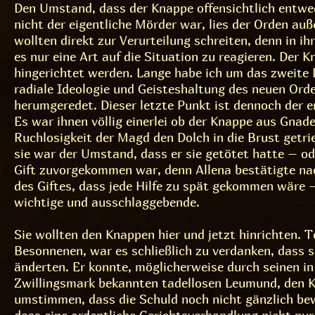
Den Umstand, dass der Knappe offensichtlich entwe
nicht der eigentliche Mörder war, lies der Orden auß
wollten direkt zur Verurteilung schreiten, denn in i
es nur eine Art auf die Situation zu reagieren. Der 
hingerichtet werden. Lange habe ich um das zweite B
radiale Ideologie und Geisteshaltung des neuen Ord
herumgeredet. Dieser letzte Punkt ist dennoch der 
Es war ihnen völlig einerlei ob der Knappe aus Gnad
Ruchlosigkeit der Magd den Dolch in die Brust getri
sie war der Umstand, dass er sie getötet hatte – o
Gift zuvorgekommen war, denn Allena bestätigte na
des Giftes, dass jede Hilfe zu spät gekommen wäre –
wichtige und ausschlaggebende.
Sie wollten den Knappen hier und jetzt hinrichten. 
Besonnenen, war es schließlich zu verdanken, dass s
änderten. Er konnte, möglicherweise durch seinen in
Zwillingsmark bekannten tadellosen Leumund, den
umstimmen, dass die Schuld noch nicht gänzlich be
dass eine ordentliche Gerichtsverhandlung nicht nur